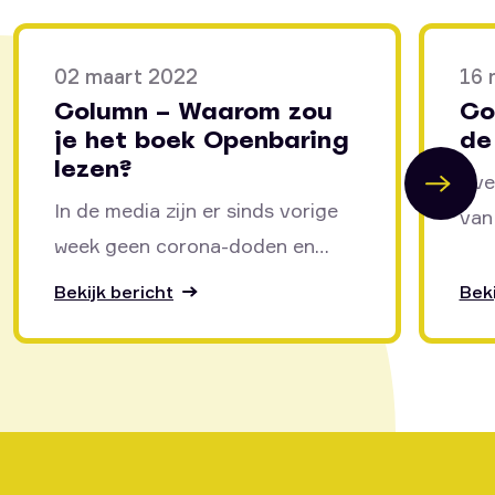
02 maart 2022
16 
Column – Waarom zou
Co
je het boek Openbaring
de
lezen?
Eve
In de media zijn er sinds vorige
van
week geen corona-doden en
de 
geen besmettingen meer. Het
heil
Bekijk bericht
Beki
Nederlandse volk is weer...