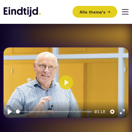
Alle thema's
Home
Video’s
Nieuws
Play
Bijeenkomsten
03:18
Uitleg evangelie
Play
Setting
Ent
full
Contact