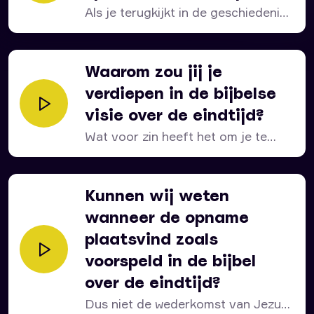
eindtijdserie ‘
De eindtijd in vogelvlucht,
‘ pak je
Als je terugkijkt in de geschiedenis,
bijbel erbij en ga in gesprek met de Auteur. Dan
dan zie je...
heb je het uit de ‘Eerste Hand!’
Waarom zou jij je
verdiepen in de bijbelse
visie over de eindtijd?
Wat voor zin heeft het om je te
verdiepen...
Kunnen wij weten
wanneer de opname
plaatsvind zoals
voorspeld in de bijbel
over de eindtijd?
Dus niet de wederkomst van Jezus