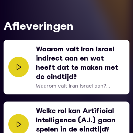
Het meest voor de hand liggende antwoord: nu al
zorgen dat je het goed kunt verklaren zodat je
Afleveringen
macht krijgt over iedereen die niet wordt
opgenomen. En dan zorg je er wel voor dat het
wereldwijd op hoog niveau wordt opgepakt. De
Waarom valt Iran Israel
NASA is hier heel druk mee.
indirect aan en wat
Regelmatig zie je een melding voorbijkomen,
heeft dat te maken met
inclusief beelden, van Ufo’s; unidentified flying
de eindtijd?
objects. Met de speculatie over mogelijke Aliens.
Waarom valt Iran Israel aan?
Het is natuurlijk altijd mogelijk dat dit werkelijk iets
is wat we nog niet hebben ontdekt. Of is het
Waarom maken zij zich...
demonische activiteit die op de één of andere
manier op beeld kan worden vastgelegd. Deze
Welke rol kan Artificial
laatste optie sluit ik in ieder geval niet uit.
Intelligence (A.I.) gaan
spelen in de eindtijd?
Meer weten over de eindtijd? Verdiep je in de