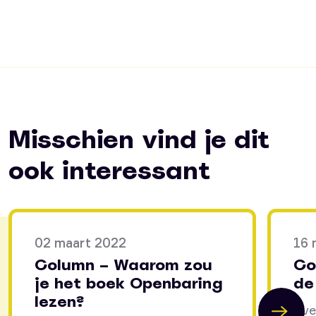
Misschien vind je dit
ook interessant
02 maart 2022
16 
Column – Waarom zou
Co
je het boek Openbaring
de
lezen?
Eve