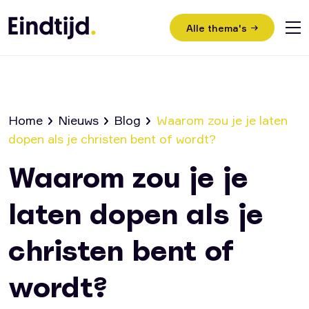
Alle thema's
Home
Nieuws
Blog
Waarom zou je je laten
dopen als je christen bent of wordt?
Home
Waarom zou je je
Video’s
laten dopen als je
Nieuws
christen bent of
Bijeenkomsten
Uitleg evangelie
wordt?
Contact