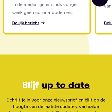
In de media zijn er sinds vorige
van
week geen corona-doden en
de 
geen besmettingen meer. Het
heil
Bekijk bericht
Beki
Nederlandse volk is weer...
Blijf
up to date
Schrijf je in voor onze nieuwsbrief en blijf op de
hoogte van de laatste updates: vertaalde