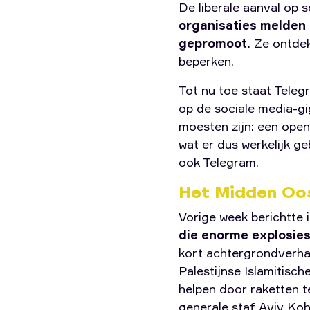
De liberale aanval op 
organisaties melden 
gepromoot.
Ze ontdek
beperken.
Tot nu toe staat Teleg
op de sociale media-gi
moesten zijn: een open
wat er dus werkelijk g
ook Telegram.
Het Midden Oo
Vorige week berichtte 
die enorme explosie
kort achtergrondverhaa
Palestijnse Islamitisc
helpen door raketten t
generale staf Aviv Ko