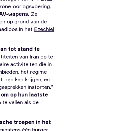
 drone-oorlogsvoering.
 UAV-wapens.
Ze
nen op grond van de
aadloos in het
Ezechiel
ran tot stand te
iteiten van Iran op te
re activiteiten die in
anbieden, het regime
 Iran kan krijgen, en
 gesprekken instorten.”
 om op hun laatste
te vallen als de
sche troepen in het
 minstens één burger,