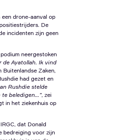
 een drone-aanval op
positiestrijders. De
de incidenten zijn geen
t podium neergestoken
r de Ayatollah. Ik vind
n Buitenlandse Zaken,
Rushdie had gezet en
an Rushdie stelde
n te beledigen…”
, zei
t in het ziekenhuis op
 IRGC, dat Donald
 bedreiging voor zijn