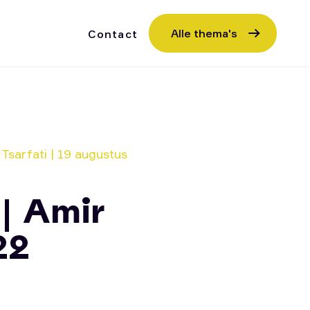
Alle thema's
Contact
 Tsarfati | 19 augustus
 | Amir
22