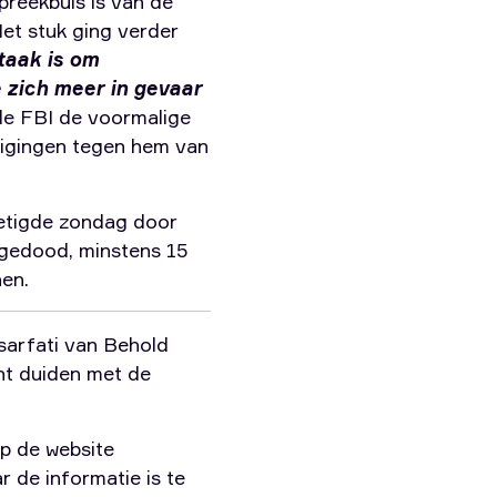
spreekbuis is van de
Het stuk ging verder
 taak is om
 zich meer in gevaar
de FBI de voormalige
reigingen tegen hem van
nietigde zondag door
 gedood, minstens 15
nen.
Tsarfati van Behold
unt duiden met de
op de website
ar de informatie is te