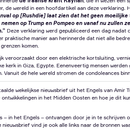
rinnerde
de Iraanse krant Kayhan
, die in wezen een 
r, de wereld in een hoofdartikel aan deze verklaring. 
nval op [Rushdie] laat zien dat het geen moeilijke
e nemen op Trump en Pompeo en vanaf nu zullen ze
n.”
Deze verklaring werd gepubliceerd een dag nadat 
er praktische manier aan herinnerde dat niet alle bed
 grenzen komen.
ijk veroorzaakt door een elektrische kortsluiting, ver
jke kerk in Giza, Egypte. Eenenveertig mensen werden
n. Vanuit de hele wereld stromen de condoleances bin
taalde wekelijkse nieuwsbrief uit het Engels van Amir 
de ontwikkelingen in het Midden Oosten en hoe je dit k
s – in het Engels – ontvangen door je in te schrijven 
de nieuwsbrief vind je ook alle links naar de bronnen wa