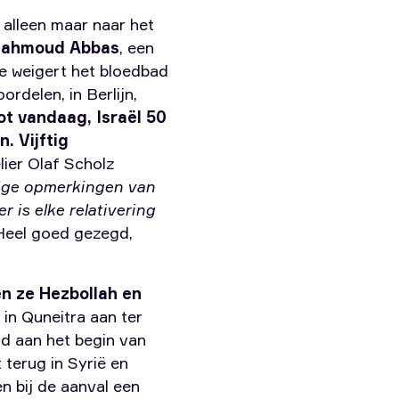
alleen maar naar het
 Mahmoud Abbas
, een
ie weigert het bloedbad
rdelen, in Berlijn,
ot vandaag, Israël 50
. Vijftig
lier Olaf Scholz
rige opmerkingen van
 is elke relativering
eel goed gezegd,
en ze Hezbollah en
e in Quneitra aan ter
d aan het begin van
terug in Syrië en
en bij de aanval een