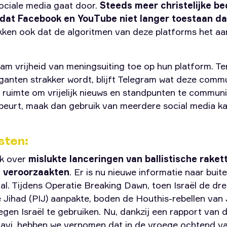
sociale media gaat door.
Steeds meer christelijke b
dat Facebook en YouTube niet langer toestaan ​​d
ken ook dat de algoritmen van deze platforms het aan
ram vrijheid van meningsuiting toe op hun platform. Te
ganten strakker wordt, blijft Telegram wat deze commu
 ruimte om vrijelijk nieuws en standpunten te communi
ebeurt, maak dan gebruik van meerdere social media ka
sten:
ik over
mislukte lanceringen van ballistische raket
s veroorzaakten
. Er is nu nieuwe informatie naar bui
l. Tijdens Operatie Breaking Dawn, toen Israël de dre
he Jihad (PIJ) aanpakte, boden de Houthis-rebellen van
egen Israël te gebruiken. Nu, dankzij een rapport van
havi, hebben we vernomen dat in de vroege ochtend va