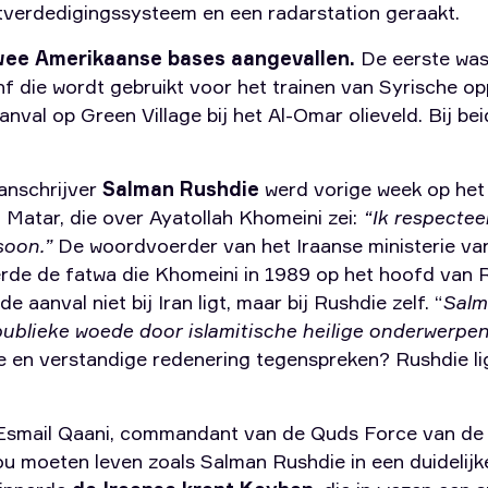
htverdedigingssysteem en een radarstation geraakt.
twee Amerikaanse bases aangevallen.
De eerste was
anf die wordt gebruikt voor het trainen van Syrische op
nval op Green Village bij het Al-Omar olieveld. Bij bei
anschrijver
Salman Rushdie
werd vorige week op he
 Matar, die over Ayatollah Khomeini zei:
“Ik respectee
soon.”
De woordvoerder van het Iraanse ministerie va
rde de fatwa die Khomeini in 1989 op het hoofd van 
e aanval niet bij Iran ligt, maar bij Rushdie zelf. “
Salm
 publieke woede door islamitische heilige onderwerpe
che en verstandige redenering tegenspreken? Rushdie lig
 Esmail Qaani, commandant van de Quds Force van de
u moeten leven zoals Salman Rushdie in een duidelijke