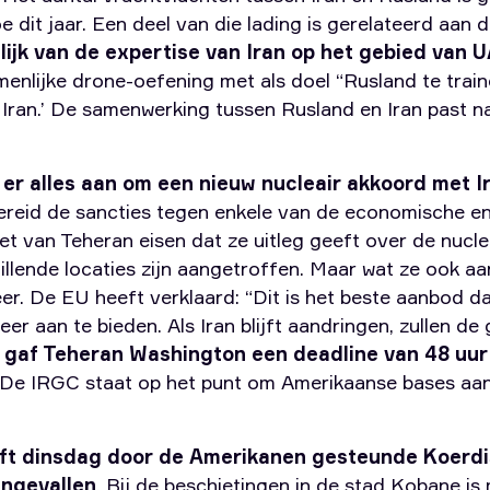
e dit jaar. Een deel van die lading is gerelateerd aan
ijk van de expertise van Iran op het gebied van
menlijke drone-oefening met als doel “Rusland te trai
 Iran.’ De samenwerking tussen Rusland en Iran past n
r alles aan om een ​​nieuw nucleair akkoord met I
ereid de sancties tegen enkele van de economische ent
et van Teheran eisen dat ze uitleg geeft over de nucleai
illende locaties zijn aangetroffen. Maar wat ze ook a
er. De EU heeft verklaard: “Dit is het beste aanbod dat
er aan te bieden. Als Iran blijft aandringen, zullen de
gaf Teheran Washington een deadline van 48 uur
De IRGC staat op het punt om Amerikaanse bases aan 
eft dinsdag door de Amerikanen gesteunde Koerdi
angevallen
. Bij de beschietingen in de stad Kobane is