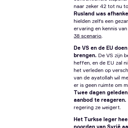
naar zeker 42 tot nu to
Rusland was afhankel
hielden zelfs een geza
ervaring en kennis van
38 scenario
.
De VS en de EU doen e
brengen.
De VS zijn b
heffen, en de EU zal ni
het verleden op versch
van de ayatollah wil me
er is geen ruimte om me
Twee dagen geleden 
aanbod te reageren.
regering ze weigert.
Het Turkse leger he
noorden van Syrië a