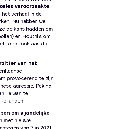
losies veroorzaakte.
 het verhaal in de
rken. Nu hebben we
 ze de kans hadden om
bollah) en Houthi’s om
Het toont ook aan dat
rzitter van het
merikaanse
om provocerend te zijn
inese agressie. Peking
an Taiwan te
h-eilanden.
rpen om vijandelijke
n met nieuwe
gestegen van 3 in 2021