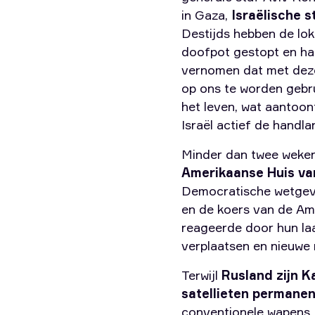
in Gaza,
Israëlische s
Destijds hebben de lok
doofpot gestopt en ha
vernomen dat met deze
op ons te worden gebru
het leven, wat aantoon
Israël actief de handla
Minder dan twee weken
Amerikaanse Huis va
Democratische wetgeve
en de koers van de Ame
reageerde door hun la
verplaatsen en nieuwe 
Terwijl
Rusland zijn K
satellieten permanen
conventionele wapens. 