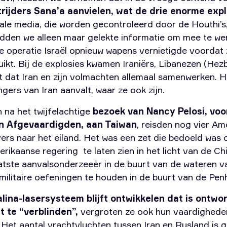
trijders Sana’a aanvielen, wat de drie enorme exp
ale media, die worden gecontroleerd door de Houthi’s,
dden we alleen maar gelekte informatie om mee te we
 operatie Israël opnieuw wapens vernietigde voordat
ikt. Bij de explosies kwamen Iraniërs, Libanezen (Hez
t dat Iran en zijn volmachten allemaal samenwerken. 
ngers van Iran aanvalt, waar ze ook zijn.
 na het twijfelachtige
bezoek van Nancy Pelosi, voo
n Afgevaardigden, aan Taiwan
, reisden nog vier A
rs naar het eiland. Het was een zet die bedoeld was 
rikaanse regering te laten zien in het licht van de Ch
atste aanvalsonderzeeër in de buurt van de wateren v
militaire oefeningen te houden in de buurt van de Pen
alina-lasersysteem blijft ontwikkelen dat is ontwo
t te “verblinden”,
vergroten ze ook hun vaardighede
Het aantal vrachtvluchten tussen Iran en Rusland is 