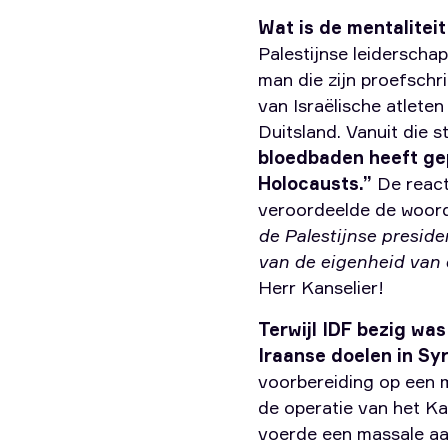
Wat is de mentalitei
Palestijnse leiderscha
man die zijn proefschr
van Israëlische atlete
Duitsland. Vanuit die s
bloedbaden heeft gepl
Holocausts.”
De react
veroordeelde de woor
de Palestijnse preside
van de eigenheid van
Herr Kanselier!
Terwijl IDF bezig was
Iraanse doelen in Sy
voorbereiding op een 
de operatie van het Ka
voerde een massale aan