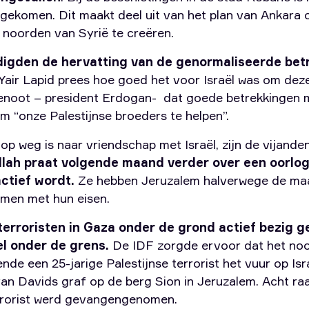
 gekomen. Dit maakt deel uit van het plan van Ankara o
t noorden van Syrië te creëren.
ndigden de hervatting van de genormaliseerde be
 Yair Lapid prees hoe goed het voor Israël was om dez
enoot – president Erdogan- dat goede betrekkingen m
om “onze Palestijnse broeders te helpen”.
k op weg is naar vriendschap met Israël, zijn de vijand
lah praat volgende maand verder over een oorlog 
ctief wordt.
Ze hebben Jeruzalem halverwege de ma
men met hun eisen.
e terroristen in Gaza onder de grond actief bezig 
l onder de grens.
De IDF zorgde ervoor dat het noo
ende een 25-jarige Palestijnse terrorist het vuur op Is
van Davids graf op de berg Sion in Jeruzalem. Acht ra
rrorist werd gevangengenomen.