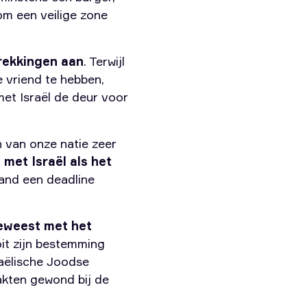
m een ​​veilige zone
trekkingen aan
. Terwijl
e vriend te hebben,
et Israël de deur voor
en van onze natie zeer
met Israël als het
and een deadline
geweest met het
it zijn bestemming
raëlische Joodse
akten gewond bij de