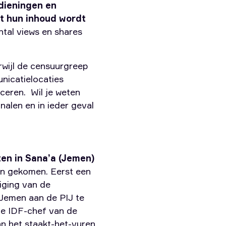
edieningen en
at hun inhoud wordt
tal views en shares
rwijl de censuurgreep
nicatielocaties
ceren. Wil je weten
nalen en in ieder geval
ten in Sana’a (Jemen)
ten gekomen. Eerst een
iging van de
 Jemen aan de PIJ te
 de IDF-chef van de
n het staakt-het-vuren