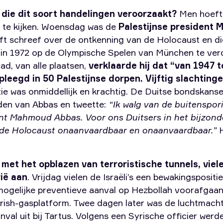
t die dit soort handelingen veroorzaakt?
Men hoeft 
p te kijken. Woensdag was de
Palestijnse president
ift schreef over de ontkenning van de Holocaust en d
n in 1972 op de Olympische Spelen van München te veroo
tad, van alle plaatsen,
verklaarde hij dat “van 1947 t
eegd in 50 Palestijnse dorpen. Vijftig slachtingen
ie was onmiddellijk en krachtig. De Duitse bondskanse
den van Abbas en tweette:
“Ik walg van de buitenspo
nt Mahmoud Abbas. Voor ons Duitsers in het bijzonder
 de Holocaust onaanvaardbaar en onaanvaardbaar.”
H
 met het opblazen van terroristische tunnels, viel
rië aan
. Vrijdag vielen de Israëli’s een bewakingspositi
mogelijke preventieve aanval op Hezbollah voorafgaan
rish-gasplatform. Twee dagen later was de luchtmacht 
val uit bij Tartus. Volgens een Syrische officier werd