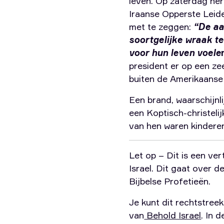
leven. Op zaterdag he
Iraanse Opperste Leide
met te zeggen:
“De aa
soortgelijke wraak t
voor hun leven voele
president er op een ze
buiten de Amerikaanse
Een brand, waarschijnl
een Koptisch-christeli
van hen waren kindere
Let op – Dit is een ver
Israel. Dit gaat over 
Bijbelse Profetieën.
Je kunt dit rechtstreek
van
Behold Israel
. In 