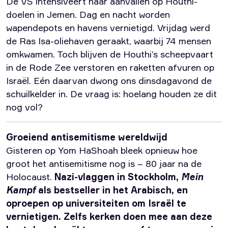
De VS intensiveert haar aanvallen op Houthi-
doelen in Jemen. Dag en nacht worden
wapendepots en havens vernietigd. Vrijdag werd
de Ras Isa-oliehaven geraakt, waarbij 74 mensen
omkwamen. Toch blijven de Houthi’s scheepvaart
in de Rode Zee verstoren en raketten afvuren op
Israël. Eén daarvan dwong ons dinsdagavond de
schuilkelder in. De vraag is: hoelang houden ze dit
nog vol?
Groeiend antisemitisme wereldwijd
Gisteren op Yom HaShoah bleek opnieuw hoe
groot het antisemitisme nog is – 80 jaar na de
Holocaust.
Nazi-vlaggen in Stockholm,
Mein
Kampf
als bestseller in het Arabisch, en
oproepen op universiteiten om Israël te
vernietigen. Zelfs kerken doen mee aan deze