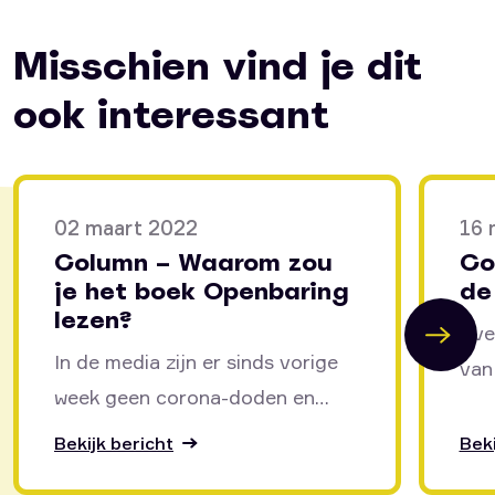
Misschien vind je dit
ook interessant
02 maart 2022
16 
Column – Waarom zou
Co
je het boek Openbaring
de
lezen?
Eve
In de media zijn er sinds vorige
van
week geen corona-doden en
de 
geen besmettingen meer. Het
heil
Bekijk bericht
Beki
Nederlandse volk is weer...