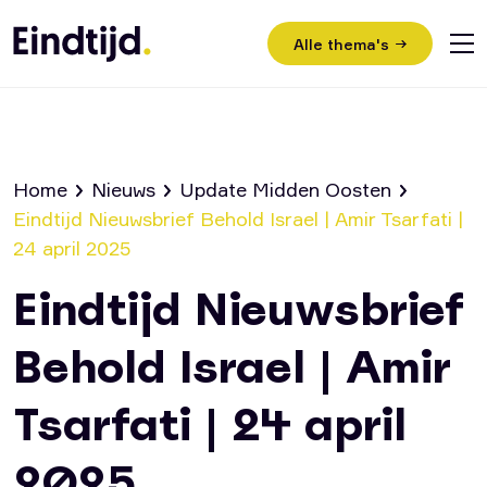
Alle thema's
Home
Nieuws
Update Midden Oosten
Eindtijd Nieuwsbrief Behold Israel | Amir Tsarfati |
Home
24 april 2025
Video’s
Eindtijd Nieuwsbrief
Nieuws
Behold Israel | Amir
Bijeenkomsten
Tsarfati | 24 april
Uitleg evangelie
2025
Contact