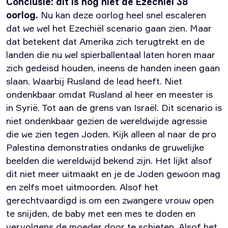
Conclusie: dit is nog niet de Ezechiël 38
oorlog.
Nu kan deze oorlog heel snel escaleren
dat we wel het Ezechiël scenario gaan zien. Maar
dat betekent dat Amerika zich terugtrekt en de
landen die nu wel spierballentaal laten horen maar
zich gedeisd houden, ineens de handen ineen gaan
slaan. Waarbij Rusland de lead heeft. Niet
ondenkbaar omdat Rusland al heer en meester is
in Syrië. Tot aan de grens van Israël. Dit scenario is
niet ondenkbaar gezien de wereldwijde agressie
die we zien tegen Joden. Kijk alleen al naar de pro
Palestina demonstraties ondanks de gruwelijke
beelden die wereldwijd bekend zijn. Het lijkt alsof
dit niet meer uitmaakt en je de Joden gewoon mag
en zelfs moet uitmoorden. Alsof het
gerechtvaardigd is om een zwangere vrouw open
te snijden, de baby met een mes te doden en
vervolgens de moeder door te schieten. Alsof het