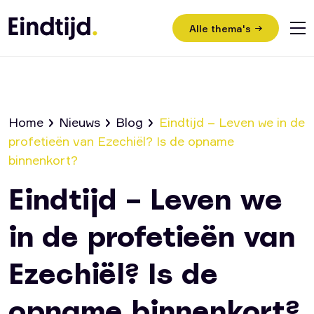
Alle thema's
Home
Nieuws
Blog
Eindtijd – Leven we in de
profetieën van Ezechiël? Is de opname
Home
binnenkort?
Video’s
Eindtijd – Leven we
Nieuws
in de profetieën van
Bijeenkomsten
Ezechiël? Is de
Uitleg evangelie
opname binnenkort?
Contact