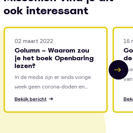
ook interessant
02 maart 2022
16 
Column – Waarom zou
Co
je het boek Openbaring
de
lezen?
Eve
In de media zijn er sinds vorige
van
week geen corona-doden en
de 
geen besmettingen meer. Het
heil
Bekijk bericht
Beki
Nederlandse volk is weer...