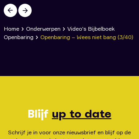
opgetekend in het bijbelboek Openbaring
en wat Daniël meer dan zeshonderd jaar
daarvoor in Babel kreeg geopenbaard?
Home
Onderwerpen
Video's Bijbelboek
Het streven is om in november 2025 het
Openbaring
Openbaring – Wees niet bang (3/40)
gelijknamige boek uit te brengen.
Blijf
up to date
Schrijf je in voor onze nieuwsbrief en blijf op de