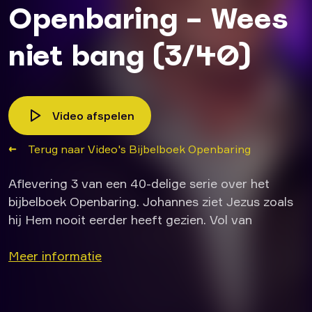
Openbaring – Wees
niet bang (3/40)
Video afspelen
Terug naar Video's Bijbelboek Openbaring
Aflevering 3 van een 40-delige serie over het
bijbelboek Openbaring. Johannes ziet Jezus zoals
hij Hem nooit eerder heeft gezien. Vol van
oogverblindende hemelse heerlijkheid en kracht.
Johannes valt als dood aan zijn voeten. Maar dan
Meer informatie
legt Jezus zijn hand op Johannes en zegt Hij:
‘Wees niet bang!’