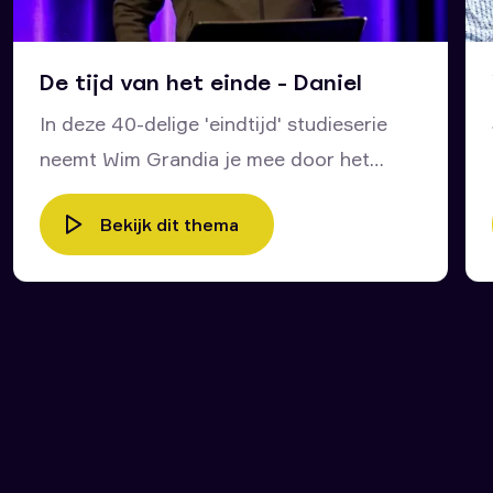
De tijd van het einde - Daniel
In deze 40-delige 'eindtijd' studieserie
neemt Wim Grandia je mee door het
bijbelboek Daniël en door het leven van
Bekijk dit thema
deze profeet van God. Wat kunnen wij
voor onze tijd en voor ons leven leren
van wat Daniël zesentwintighonderd jaar
geleden zelf heeft meegemaakt en van
de profetische dromen die in zijn boek
staan opgetekend? Wat zijn de
overeenkomsten tussen wat Johannes op
Patmos heeft gezien en heeft