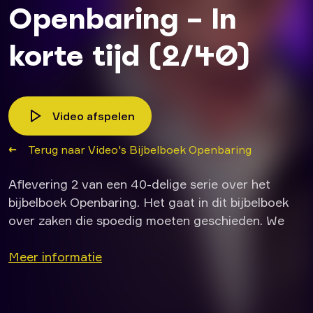
Openbaring – In
korte tijd (2/40)
Video afspelen
Terug naar Video's Bijbelboek Openbaring
Aflevering 2 van een 40-delige serie over het
bijbelboek Openbaring. Het gaat in dit bijbelboek
over zaken die spoedig moeten geschieden. We
zijn inmiddels 2000 jaar verder. Hoe zit dat? En…
wat is de overeenkomst tussen wat Johannes
Meer informatie
heeft gezien en Domino Day?
Openbaring 1:1-8 – In korte tijd