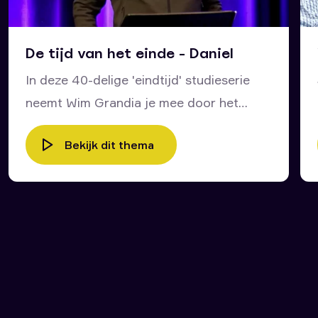
De tijd van het einde - Daniel
In deze 40-delige 'eindtijd' studieserie
neemt Wim Grandia je mee door het
bijbelboek Daniël en door het leven van
Bekijk dit thema
deze profeet van God. Wat kunnen wij
voor onze tijd en voor ons leven leren
van wat Daniël zesentwintighonderd jaar
geleden zelf heeft meegemaakt en van
de profetische dromen die in zijn boek
staan opgetekend? Wat zijn de
overeenkomsten tussen wat Johannes op
Patmos heeft gezien en heeft