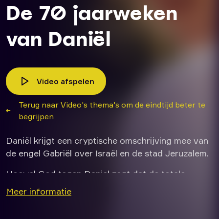
De 70 jaarweken
van Daniël
Video afspelen
Terug naar Video's thema's om de eindtijd beter te
begrijpen
Daniël krijgt een cryptische omschrijving mee van
de engel Gabriël over Israël en de stad Jeruzalem.
Hoewel God tegen Daniel zegt dat de totale
periode in totaal 70 jaarweken van 7 jaar zal duren,
Meer informatie
wordt vervolgens een periode van 62 jaarweken en
7 jaarweken apart benoemd. Deze 69 jaarweken