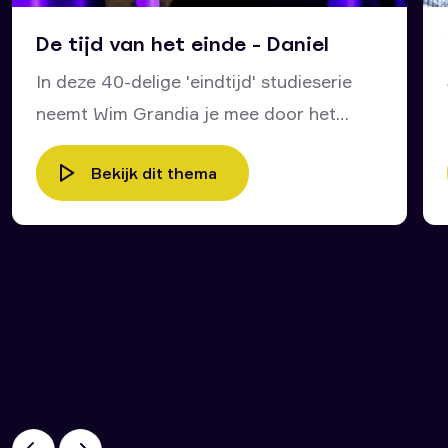
De tijd van het einde - Daniel
In deze 40-delige 'eindtijd' studieserie
neemt Wim Grandia je mee door het
bijbelboek Daniël en door het leven van
Bekijk dit thema
deze profeet van God. Wat kunnen wij
voor onze tijd en voor ons leven leren
van wat Daniël zesentwintighonderd jaar
geleden zelf heeft meegemaakt en van
de profetische dromen die in zijn boek
staan opgetekend? Wat zijn de
overeenkomsten tussen wat Johannes op
Patmos heeft gezien en heeft
opgetekend in het bijbelboek Openbaring