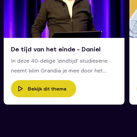
De tijd van het einde - Daniel
In deze 40-delige 'eindtijd' studieserie
neemt Wim Grandia je mee door het
bijbelboek Daniël en door het leven van
Bekijk dit thema
deze profeet van God. Wat kunnen wij
voor onze tijd en voor ons leven leren
van wat Daniël zesentwintighonderd jaar
geleden zelf heeft meegemaakt en van
de profetische dromen die in zijn boek