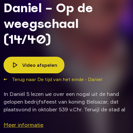
Daniel – Op de
weegschaal
(14/40)
Video afspelen
Terug naar De tijd van het einde - Daniel
In Daniël 5 lezen we over een nogal uit de hand
gelopen bedrijfsfeest van koning Belsazar, dat
plaatsvond in oktober 539 v.Chr. Terwijl de stad al
omsingeld was door het leger van de Meden en de
Perzen, worden de gouden voorwerpen van de
Meer informatie
tempel van Jeruzalem opgehaald om gebruikt te