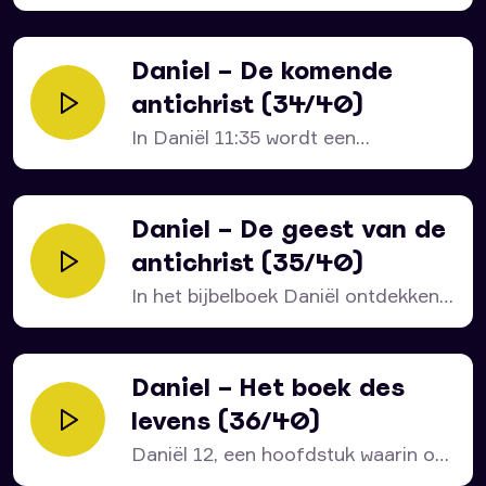
voorbeschouwing op een jarenlange
strijd die...
Daniel – De komende
antichrist (34/40)
In Daniël 11:35 wordt een
opvallende switch gemaakt van...
Daniel – De geest van de
antichrist (35/40)
In het bijbelboek Daniël ontdekken
we waar de term...
Daniel – Het boek des
levens (36/40)
Daniël 12, een hoofdstuk waarin ons
nog veel wordt...