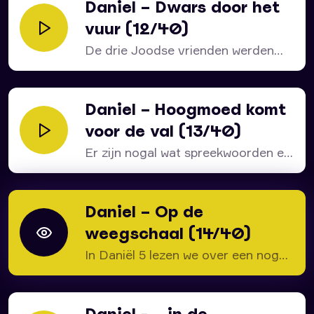
Daniel – Dwars door het
vuur (12/40)
De drie Joodse vrienden werden
weliswaar in de vuuroven...
Daniel – Hoogmoed komt
voor de val (13/40)
Er zijn nogal wat spreekwoorden en
gezegden ontleend aan...
Daniel – Op de
weegschaal (14/40)
In Daniël 5 lezen we over een nogal
uit...
Daniel -… in de