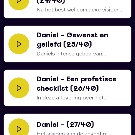
(24/40)
Na het best wel complexe visioen
van Daniël 8...
Daniel – Gewenst en
geliefd (25/40)
Daniëls intense gebed van
verootmoediging en voorbede
wordt abrupt...
Daniel – Een profetisce
checklist (26/40)
In deze aflevering over het
bijbelboek Daniël beginnen we...
Daniel – (27/40)
Het visioen van de zeventig