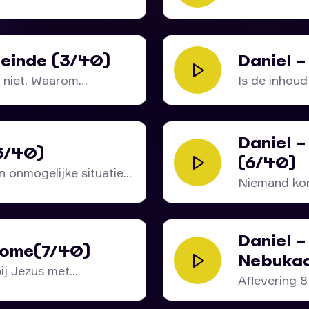
amelijk gezien dat deze
rlog voerde tegen de
agen kwam.
t einde (3/40)
Daniel –
bevestigt dat het hier
l niet. Waarom
Is de inhoud 
 gaat. Deze zal met
ng oorlog voeren, maar
tnomen en wordt hij
Daniel 
5/40)
(6/40)
 onmogelijke situatie...
Niemand kon
staan...
Daniel 
 kome(7/40)
Nebukad
j Jezus met...
Aflevering 8