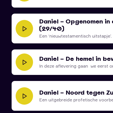
wonderlijk...
Daniel – Opgenomen in 
(29/40)
Een ‘nieuwtestamentisch uitstapje’
Daniël nog...
Daniel – De hemel in b
In deze aflevering gaan we eerst o
Daniel – Noord tegen Z
Een uitgebreide profetische voorb
jarenlange strijd die...