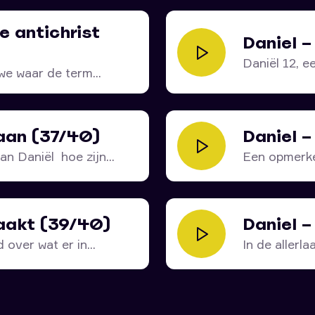
e antichrist
Daniel 
Daniël 12, e
we waar de term...
taan (37/40)
Daniel 
n Daniël hoe zijn...
Een opmerkel
Daniël...
maakt (39/40)
Daniel 
over wat er in...
In de allerla