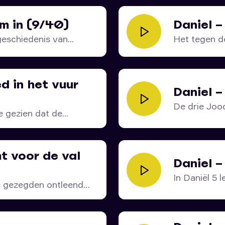
m in (9/40)
Daniel –
eschiedenis van...
Het tegen d
d in het vuur
Daniel –
De drie Joo
 gezien dat de...
vuuroven...
 voor de val
Daniel 
In Daniël 5 l
n gezegden ontleend