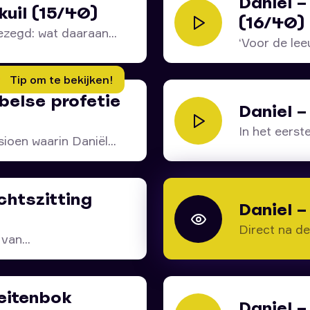
Daniel 
kuil (15/40)
(16/40)
ezegd: wat daaraan...
‘Voor de lee
Tip om te bekijken!
jbelse profetie
Daniel –
In het eerste
ioen waarin Daniël...
chtszitting
Daniel –
Direct na de
van...
geitenbok
Daniel –