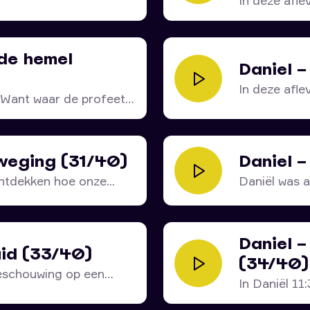
In deze aflev
de hemel
Daniel –
In deze afle
. Want waar de profeet
eweging (31/40)
Daniel 
ntdekken hoe onze...
Daniël was a
Daniel –
uid (33/40)
(34/40)
eschouwing op een
In Daniël 11