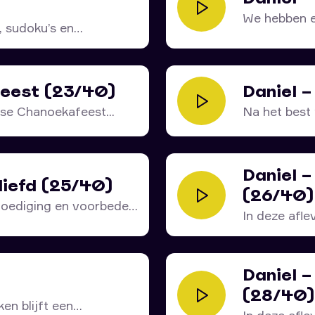
We hebben ee
, sudoku’s en
feest (23/40)
Daniel –
se Chanoekafeest...
Na het best 
Daniel –
liefd (25/40)
(26/40)
moediging en voorbede
In deze afle
Daniel 
(28/40)
en blijft een