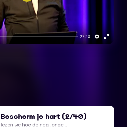
Play
27:20
Settings
Enter
fullscre
 Bescherm je hart (2/40)
8 lezen we hoe de nog jonge...