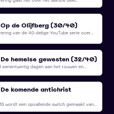
ering gaat het over het laatste deel...
 Op de Olijfberg (30/40)
vering van de 40-delige YouTube serie over...
– De hemelse gewesten (32/40)
l eenentwintig dagen aan het rouwen en...
 De komende antichrist
:35 wordt een opvallende switch gemaakt van...