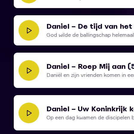
tien hoorns tevoorschijn was gekomen. Hij had n
kleine hoorn – die staat voor de antichrist – oo
heiligen en hen overwon, totdat de Oude van d
Daniel – De tijd van he
De nadere toelichting op wie de kleine hoorn is, 
God wilde de ballingschap helemaa
inderdaad om een omschrijving van de antichrist
gebeurde het...
name in de tweede helft van de grote verdrukki
uiteindelijk zal hem zijn heerschappij worden on
Daniel – Roep Mij aan (
volledig vernietigd.
Daniël en zijn vrienden komen in een
De tijd van het einde – Daniël 7:16-28
Daniel – Uw Koninkrijk
Op een dag kwamen de discipelen bi